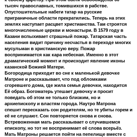
тысяч православных, томившихся в рабстве. 
Опустошительные набеги татар на русские 
приграничные области прекратились. Теперь на этих 
землях наступает расцвет христианства. Там строятся 
многочисленные церкви и монастыри. В 1579 году в 
Казани вспыхивает страшный пожар. Татарская часть 
населения видит причину несчастья в переходе многих 
мусульман в христианскую веру. Пожар 
воспринимается как кара небесная. Именно в этот 
драматический момент и происходит явление иконы 
казанской Божией Матери.
Богородица приходит во сне к маленькой девочке 
Матроне и рассказывает, что под обломками 
сгоревшего дома, где жила семья девочки, находится 
Её образ. Богоматерь утешает девочку и просит 
поведать об этом не только близким, но и 
архиепископу и властям города. Наутро Матрона 
спешит пересказать сон родителям, но те убиты горем и 
её не слушают. Сон повторяется снова и снова. 
Встревоженная мать рассказывает о случившемся 
епископу, но тот не воспринимает её слова всерьёз. 
Мать Матроны решается пойти на пепелище вместе с 