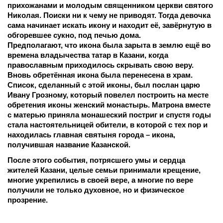
прихожанами и молодым священником церкви святого 
Николая. Поиски ни к чему не приводят. Тогда девочка 
сама начинает искать икону и находит её, завёрнутую в 
обгоревшее сукно, под печью дома.
Предполагают, что икона была зарыта в землю ещё во 
времена владычества татар в Казани, когда 
православным приходилось скрывать свою веру. 
Вновь обретённая икона была перенесена в храм. 
Список, сделанный с этой иконы, был послан царю 
Ивану Грозному, который повелел построить на месте 
обретения иконы женский монастырь. Матрона вместе 
с матерью приняла монашеский постриг и спустя годы 
стала настоятельницей обители, в которой с тех пор и 
находилась главная святыня города – икона, 
получившая название Казанской.
После этого события, потрясшего умы и сердца 
жителей Казани, целые семьи принимали крещение, 
многие укрепились в своей вере, а многие по вере 
получили не только духовное, но и физическое 
прозрение.