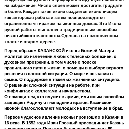
на избражение. Число слоев может достигать тридцати 
и более. Каждая такая икона создается иконописцем 
как авторская работа и затем воспроизводится 
ограниченным тиражом на иконных досках. Это Икона 
ручной работы выполнена традиционным способом 
византийского мастерства.Сделана на позолоченном 
холсте и старом дереве. 
Перед образом КАЗАНСКОЙ иконы Божией Матери 
молятся об излечении любых телесных болезней, о 
духовном прозрении, в том числе о поиске 
правильного пути в жизни, о помощи в выборе верного 
решения в сложной ситуации. О мире и согласии в 
семье. О поддержке в тяжелых жизненных ситуациях. 
О решении сложной ситуации на работе, при 
конфликтах с коллегами и начальством.
О помощи тем, кто служит в армии, или иным способом 
защищает Родину от нападений врагов. Казанской 
иконой благословляют молодых на вступление в брак.
Первое чудесное явление иконы произошло в Казани в 
16 веке. В 1552 году Иван Грозный присоединяет Казань 
к своему царству. При этом были освобождены 60 