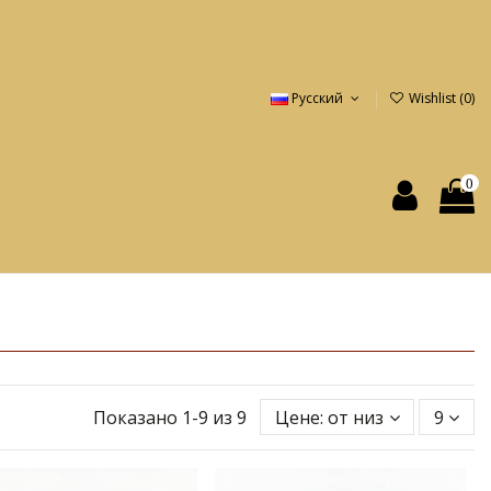
Русский
Wishlist (
0
)
0
Показано 1-9 из 9
Цене: от низкой к высок
9