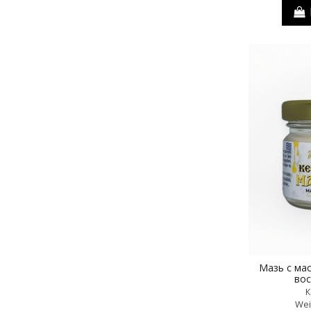
Мазь с ма
вос
К
Wei