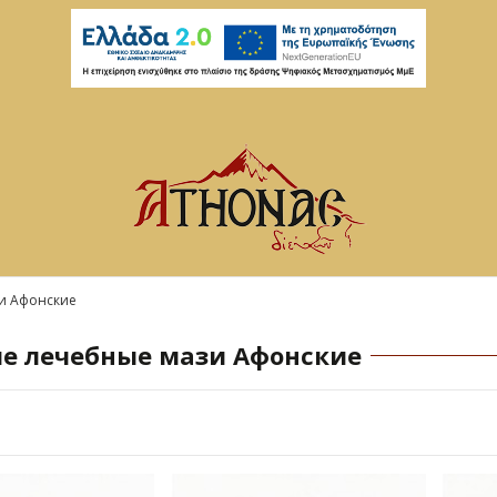
и Афонские
е лечебные мази Афонские