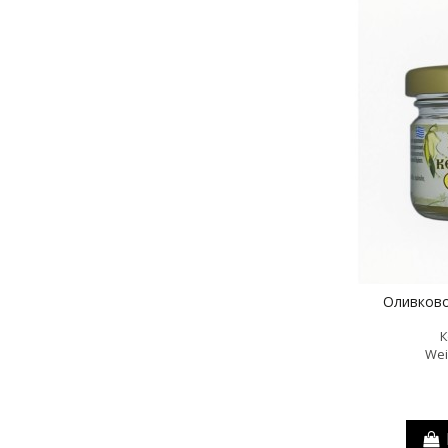
Оливково
К
Wei