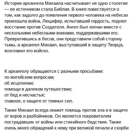
История архангела Михаила насчитывает не одно столетие 
— ее источником стала Библия. В книге повествуется о 
том, как задолго до появления первого человека на небесах 
произошла война. Люцифер, испытавший гордость, поднял 
восстание против Создателя. Ангел был изгнан вместе с 
несколькими небесными воинами, поддержавшими его. 
Превратившись в бесов, они представили собой сторону 
тьмы, а архангел Михаил, выступавший в защиту Творца, 
возглавил его войско. 
К архангелу обращаются с разными просьбами:
по житейским вопросам;
об исцелении;
помощи в далеком путешествии;
от бед и несчастья;
главное, о защите от темных сил.
Также Михаил всегда окажет помощь против зла и в защите 
от воров и разбойников. Он является покровителем 
пострадавших от войны или стихийного бедствия. Также 
очень много обращений к нему при великой печали и скорби