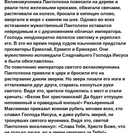
Великомученика Пантолеона повесили на дереве и 
рвали тело железными крюками, обжигали свечами, 
растягивали на колесе, бросали в кипящее олово, 
ввергали в море с камнем на шее. Однако во всех 
истязаниях мужественный Пантолеон оставался 
невредимым и с дерзновением обличал императора. 
Господь неоднократно являлся святому и укреплял 
его. В это же время перед судом язычников предстали 
пресвитеры Ермолай, Ермипп и Ермократ. Они 
мужественно исповедали Сладчайшего Господа Иисуса 
и были обезглавлены. 
По повелению императора святого великомученика 
Пантолеона привели в цирк и бросили его на 
растерзание диким зверям. Но звери лизали его ноги и 
отталкивали друг друга, стараясь коснуться руки 
святого. Видя это, зрители поднялись с мест и стали 
кричать: «Велик Бог христианский! Да будет отпущен 
неповинный и праведный юноша!» Разъяренный 
Максимиан приказал воинам рубить мечами всех, кто 
славил Господа Иисуса, и даже рубить зверей, не 
тронувших святого мученика. Видя это, святой 
Пантолеон воскликнул: «Слава Тебе, Христе Боже, что 
не только люди, но и звери умирают за Тебя!»