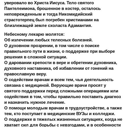
уверовало во Христа Иисуса. Тело святого 
Пантелеимона, брошенное в костер, осталось 
неповрежденным и тогда Никомидийский 
страстотерпец был погребен христианами на 
близлежащей земле схоласта Адамантия.
Небесному лекарю молятся:
Об излечении любых телесных болезней. 
О духовном прозрении, в том числе о поиске 
правильного пути в жизни, о поддержке при выборе 
решения в сложной ситуации.
О даровании крепости в вере и обретении духовника, 
духовного наставника, об избавлении от гонений на 
православную веру.
О содействии врачам и всем тем, чья деятельность 
связана с медициной. Верующие врачи просят у 
святого поддержки перед сложными операциями или 
содействия в том, чтобы правильно поставить диагноз 
и назначить нужное лечение.
О помощи молодым врачам в трудоустройстве, а также 
тем, кто поступает в медицинские ВУЗы и колледжи.
О поддержке в тяжелых жизненных ситуациях, когда не 
хватает сил для борьбы с невзгодами, и в особенности 