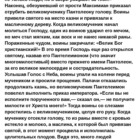
Наконец, обезумевший от ярости Максимиан приказал 
отрубить великомученику Пантолеону голову. Воины 
привели святого на место казни и привязали к 
масличному дереву. Когда великомученик начал 
молиться Господу, один из воинов ударил его мечом, 
но меч стал мягким, как воск и не нанес никакой раны. 
Пораженные чудом, воины закричали: «Велик Бог 
христианский!» В это время Господь еще раз открылся 
святому, назвав его Пантелеимоном (что значит 
многомилостивый) вместо прежнего имени Пантолеон, 
за его великое милосердие и сострадательность. 
Услышав Голос с Неба, воины упали на колени перед 
мучеником и просили прощения. Палачи отказались 
продолжать казнь, но великомученик Пантелеимон 
повелел выполнить приказ императора. «Если вы не 
исполните порученного вам,— сказал он,— не получите 
милости от Христа моего!» Тогда воины со слезами 
простились с великомучеником, целуя его руку. Когда 
мученику отсекли голову, то из раны вместе с кровью 
истекло и молоко, а маслина, к которой был привязан 
святой, в этот момент процвела и исполнилась 
целительных плодов. Видя это, много людей 