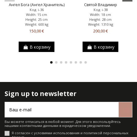
Ангел Бога (Ангел Хранитель)
Святой Владимир
Код: i-36
Код: i-38
Width: 15 cm
Width: 18 cm
Height: 25 cm
Height: 28 cm
Weight: 600 kg
Weight: 1310 kg
150,00 €
200,00 €
В корзину
В корзину
Sign up to newsletter
Вы можете отписаться в любой момент. Для этого воспользуйтесь
нашими контактными данными в юридическом уведомлении.
Я согласен с условиями использования и политикой персональных
данных