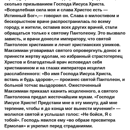
сколько призыванием Господа Иисуса Христа. 
«Всецелебная сила моя и слава Христос есть — 
Истинный Бог»,— говорил он. Слава о милостивом и 
бескорыстном враче распространилась по всему 
городу, и жители, оставив всех других врачей, стали 
обращаться только к святому Пантолеону. Это вызвало 
зависть, и врачи донесли императору, что святой 
Пантолеон христианин и лечит христианских узников.
Максимиан уговаривал святого опровергнуть донос и 
принести жертву идолам, но избранный страстотерпец 
Христов и благодатный врач исповедал себя 
христианином и на глазах императора исцелил 
расслабленного: «Во имя Господа Иисуса Христа, 
встань и будь здоров»,— произнес святой Пантолеон, и 
больной тотчас выздоровел. Ожесточенный 
Максимиан приказал казнить исцеленного, а святого 
Пантолеона предал жесточайшим мукам. «Господи 
Иисусе Христе! Предстани мне в эту минуту, дай мне 
терпение, чтобы я до конца мог вынести мучение!» — 
молился святой и услышал голос: «Не бойся, Я с 
тобой». Господь явился ему «во образе пресвитера 
Ермолая» и укрепил перед страданиями. 