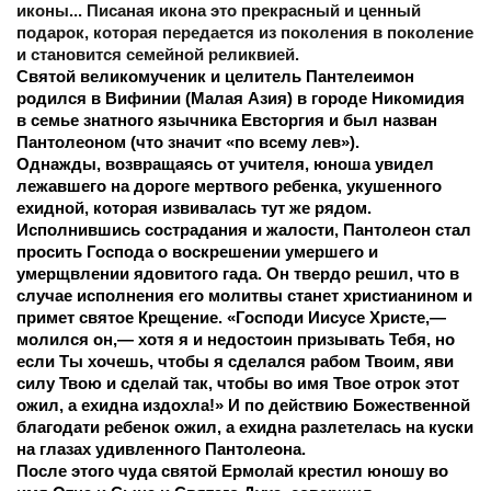
иконы... Писаная икона это прекрасный и ценный 
подарок, которая передается из поколения в поколение 
и становится семейной реликвией.
Святой великомученик и целитель Пантелеимон 
родился в Вифинии (Малая Азия) в городе Никомидия 
в семье знатного язычника Евсторгия и был назван 
Пантолеоном (что значит «по всему лев»). 
Однажды, возвращаясь от учителя, юноша увидел 
лежавшего на дороге мертвого ребенка, укушенного 
ехидной, которая извивалась тут же рядом. 
Исполнившись сострадания и жалости, Пантолеон стал 
просить Господа о воскрешении умершего и 
умерщвлении ядовитого гада. Он твердо решил, что в 
случае исполнения его молитвы станет христианином и 
примет святое Крещение. «Господи Иисусе Христе,— 
молился он,— хотя я и недостоин призывать Тебя, но 
если Ты хочешь, чтобы я сделался рабом Твоим, яви 
силу Твою и сделай так, чтобы во имя Твое отрок этот 
ожил, а ехидна издохла!» И по действию Божественной 
благодати ребенок ожил, а ехидна разлетелась на куски 
на глазах удивленного Пантолеона.
После этого чуда святой Ермолай крестил юношу во 