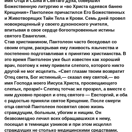
имя Отца и Сына и Святаго Духа, совершил 
Божественную литургию и «во Христа одеявся банею 
Крещения» Пантолеон причастился Его Божественных 
и Животворящих Тайн Тела и Крови. Семь дней провел 
новокрещенный у своего духоносного учителя, 
впитывая в свое сердце богооткровенные истины 
святого Евангелия.
Став христианином, Пантолеон часто беседовал со 
своим отцом, раскрывая ему лживость язычества и 
постепенно подготавливая к принятию христианства. В 
это время Пантолеон уже был известен как хороший 
врач, поэтому к нему привели слепого, которого никто 
другой не мог исцелить. «Свет глазам твоим возвратит 
Отец света, Бог истинный,— сказал ему святой,— во 
имя Господа моего Иисуса Христа, просвещающего 
слепых, прозри!» Слепец тотчас же прозрел, а вместе с 
ним духовно прозрел и отец святого — Евсторгий, и оба 
с радостью приняли святое Крещение. После смерти 
отца святой Пантолеон посвятил свою жизнь 
страждущим, больным, убогим и нищим. Он 
безвозмездно лечил всех обращавшихся к нему, 
посещал в темницах узников и при этом исцелял 
страждущих не столько медицинскими средствами, 