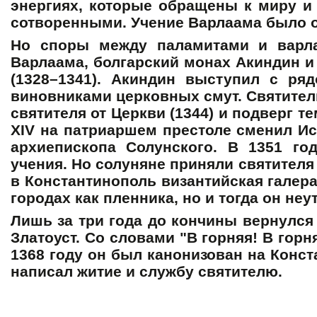
энергиях, которые обращены к миру и
сотворенными. Учение Варлаама было о
Но споры между паламитами и варла
Варлаама, болгарский монах Акиндин и 
(1328–1341). Акиндин выступил с ря
виновниками церковных смут. Святител
святителя от Церкви (1344) и подверг т
XIV на патриаршем престоле сменил Ис
архиепископа Солунского. В 1351 го
учения. Но солуняне приняли святителя 
в Константинополь византийская галера
городах как пленника, но и тогда он н
Лишь за три года до кончины вернулся
Златоуст. Со словами "В горняя! В горн
1368 году он был канонизован на Конс
написал житие и службу святителю.