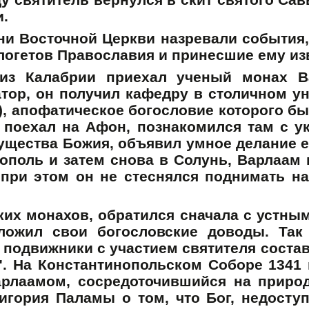
и.
зни Восточной Церкви назревали события
логетов Православия и принесшие ему изв
 из Калабрии приехал ученый монах Ва
ор, он получил кафедру в столичном ун
), апофатическое богословие которого б
 поехал на Афон, познакомился там с ук
ущества Божия, объявил умное делание 
нополь и затем снова в Солунь, Варлаам
; при этом он не стеснялся поднимать н
ких монахов, обратился сначала с устны
ложил свои богословские доводы. Так
ие подвижники с участием святителя соста
. На Константинопольском Соборе 1341
рлаамом, сосредоточившийся на природ
игория Паламы о том, что Бог, недосту