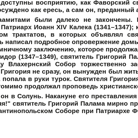
 доступны восприятию, как Фаворский св
суждено как ересь, а сам он, преданный 
амитами были далеко не закончены. 
Патриарх Иоанн XIV Калека (1341–1347); к
дом трактатов, в которых объявлял св
ь написал подробное опровержение домы
емничному заключению, которое продолжал
идор (1347–1349), святитель Григорий П
ду Влахернский Собор торжественно за
Григория не сразу, он вынужден был жить
 попала в руки турок. Святителя Григори
еутомимо продолжал проповедь христианск
 он в Солунь. Накануне его преставления
яя!" святитель Григорий Палама мирно пр
тантинопольском Соборе при Патриархе Фи