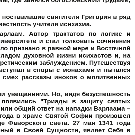
, поставившие святителя Григория в ряд
естность учителя исихазма.
рлаам. Автор трактатов по логике и
иверситете и стал толковать сочинения
ыло признано в равной мере и Восточной
ладом духовной жизни исихастов и, на
еретическим заблуждением. Путешествуя
 вступал в споры с монахами и пытался
а смех рассказы иноков о молитвенных
ми увещаниями. Но, видя безуспешность
 появились "Триады в защиту святых
вили общий ответ на нападки Варлаама –
 года в храме Святой Софии произошел
е Фаворского света. 27 мая 1341 года
пный в Своей Сущности, являет Себя в