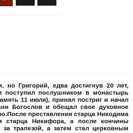
 но Григорий, едва достигнув 20 лет,
 и поступил послушником в монастырь
амять 11 июля), принял постриг и начал
анн Богослов и обещал свое духовное
во.После преставления старца Никодима
м старца Никифора, а после кончины
за трапезой, а затем стал церковным