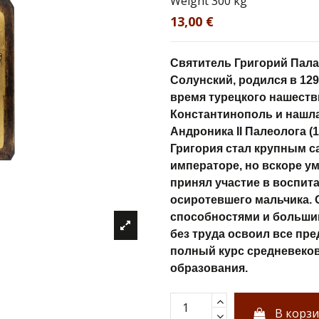
Weight
300 kg
13,00 €
Святитель Григорий Пала
Солунский, родился в 129
время турецкого нашеств
Константинополь и нашл
Андроника II Палеолога (1
Григория стал крупным с
императоре, но вскоре ум
принял участие в воспит
осиротевшего мальчика.
способностями и больши
без труда освоил все пр
полный курс средневеко
образования.
В корз