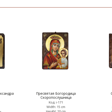
ександра
Пресвятая Богородица
Скоропослушница
Код: i-171
Width: 15 cm
m
Height: 20 cm
g