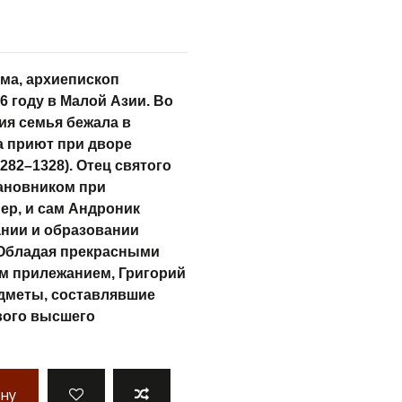
ма, архиепископ
6 году в Малой Азии. Во
ия семья бежала в
а приют при дворе
282–1328). Отец святого
ановником при
ер, и сам Андроник
ании и образовании
 Обладая прекрасными
м прилежанием, Григорий
едметы, составлявшие
вого высшего
ину