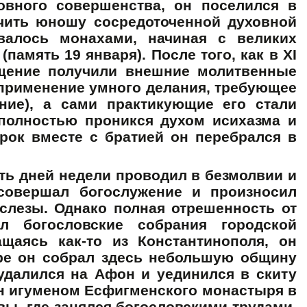
овного совершенства, он поселился в
учить юношу сосредоточенной духовной
валось монахами, начиная с великих
память 19 января). После того, как в XI
ещение получили внешние молитвенные
применение умного делания, требующее
ание), а сами практикующие его стали
полностью проникся духом исихазма и
урок вместе с братией он перебрался в
ть дней недели проводил в безмолвии и
совершал богослужение и произносил
слезы. Однако полная отрешенность от
л богословские собрания городской
аясь как-то из Константинополя, он
оре он собрал здесь небольшую общину
 удалился на Афон и уединился в скиту
ен игуменом Есфигменского монастыря в
вы, где занялся богословскими трудами,