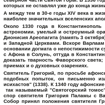
которых не оставлял уже до конца жизн
А между тем в 30-е годы XIV века в жи
наиболее значительных вселенских апо
Около 1330 года в Константинополь
астрономии. умелый и остроумный орат
Дионисия Ареопагита (память 3 октября
и Западной Церквами. Вскоре Варлаам
основании догмата о непостижимости с
с Афона в Солунь, оттуда в Константи
доказать тварность Фаворского света
приемах и о духовных озарениях.
Святитель Григорий, по просьбе афонс
подобных попыток, он письменно из
исихастов" (1338). К 1340 году афонск
так называемый "Святогорский томос"
спор святителя Григория Паламы с Ва
Собор принял положения святителя Гр