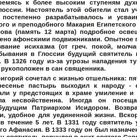
стремясь к более высоким ступеням дух
оссии. Настоятель этой обители стал 
 постепенно разрабатывалось и усваи
го и преподобного Макария Египетского (
лова (память 12 марта) подробное осв
оено афонскими подвижниками. Опытное 
вание исихазма (от греч. покой, молч
ебывания в Глоссии будущий святитель 
. В 1326 году из-за угрозы нападения т
л рукоположен в сан священника.
ригорий сочетал с жизнью отшельника: пя
кресенье пастырь выходил к народу - 
али у предстоящих в храме умиление и 
а несвойственна. Иногда он посеща
будущим Патриархом Исидором. Возвращ
и, удобное для уединенной жизни. Вск
 течение 5 лет. В 1331 году святитель
го Афанасия. В 1333 году он был назнач
ду святитель вернулся в скит святого Сав