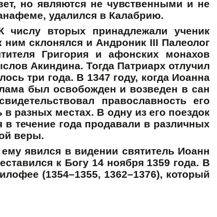
ет, но являются не чувственными и не
анафеме, удалился в Калабрию.
К числу вторых принадлежали ученик
 ним склонялся и Андроник III Палеолог
ятителя Григория и афонских монахов
слов Акиндина. Тогда Патриарх отлучил
ось три года. В 1347 году, когда Иоанна
алама был освобожден и возведен в сан
свидетельствовал православность его
 в разных местах. В одну из его поездок
я в течение года продавали в различных
ой веры.
 ему явился в видении святитель Иоанн
еставился к Богу 14 ноября 1359 года. В
лофее (1354–1355, 1362–1376), который