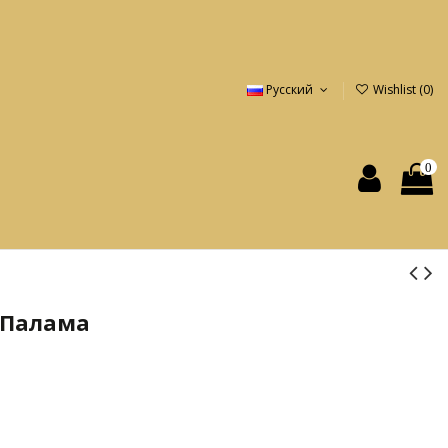
Русский
Wishlist (
0
)
0
 Палама