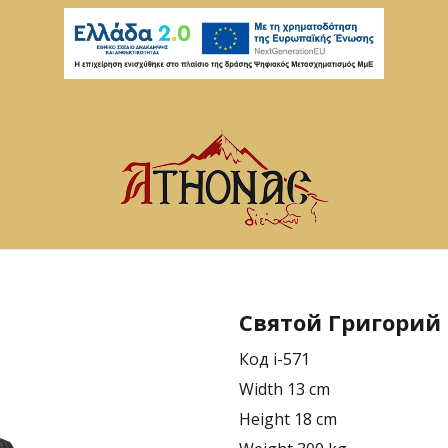
Святой Григорий
Код
i-571
Width
13 cm
Height
18 cm