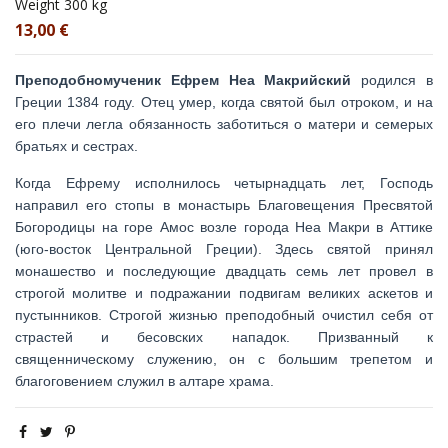
Weight
300 kg
13,00 €
Преподобномученик Ефрем Неа Макрийский
родился в
Греции 1384 году. Отец умер, когда святой был отроком, и на
его плечи легла обязанность заботиться о матери и семерых
братьях и сестрах.
Когда Ефрему исполнилось четырнадцать лет, Господь
направил его стопы в монастырь Благовещения Пресвятой
Богородицы на горе Амос возле города Неа Макри в Аттике
(юго-восток Центральной Греции). Здесь святой принял
монашество и последующие двадцать семь лет провел в
строгой молитве и подражании подвигам великих аскетов и
пустынников. Строгой жизнью преподобный очистил себя от
страстей и бесовских нападок. Призванный к
священническому служению, он с большим трепетом и
благоговением служил в алтаре храма.