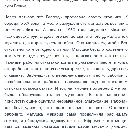
руки Божьи.
Через пятьсот лет Господь прославил своего угодника. К
середине ХХ века на месте разрушенного монастырь возникла
женская обитель. А начале 1950 года игуменья Макария
исследовала руины древнего монастыря и много думала о тех
мучениках, которые здесь погибли. Она молилась, чтобы Бог
открыл ей хотя бы одного из них. Матушке было откровение о
том месте, где следует копать, в поисках останков святых.
Нанятый рабочий отказался копать в указанном месте, и когда
он пробовал копать на свое усмотрение, то лопата ударялась
о камень. Вернувшись к первоначальному месту, рабочий с
озлоблением стал работать, насмехаясь над ее желанием
отыскать останки святых. И вот, на глубине примерно 2 метра,
была обнаружена голова мученика. В это мгновение
присутствующие ощутили необычайное благоухание. Рабочий
так был удивлен, что даже не мог говорить. Отправив
рабочего, матушка Макария сама продолжила расчищать
землю, и обнаружила одежду святого Ефрема и его мощи.
Тем же вечером игуменье явился некий монах с длинной