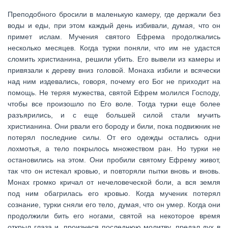
Преподобного бросили в маленькую камеру, где держали без
воды и еды, при этом каждый день избивали, думая, что он
примет ислам. Мучения святого Ефрема продолжались
несколько месяцев. Когда турки поняли, что им не удастся
сломить христианина, решили убить. Его вывели из камеры и
привязали к дереву вниз головой. Монаха избили и всячески
над ним издевались, говоря, почему его Бог не приходит на
помощь. Не теряя мужества, святой Ефрем молился Господу,
чтобы все произошло по Его воле. Тогда турки еще более
разъярились, и с еще большей силой стали мучить
христианина. Они рвали его бороду и били, пока подвижник не
потерял последние силы. От его одежды остались одни
лохмотья, а тело покрылось множеством ран. Но турки не
остановились на этом. Они пробили святому Ефрему живот,
так что он истекал кровью, и повторяли пытки вновь и вновь.
Монах громко кричал от нечеловеческой боли, а вся земля
под ним обагрилась его кровью. Когда мученик потерял
сознание, турки сняли его тело, думая, что он умер. Когда они
продолжили бить его ногами, святой на некоторое время
открыл глаза и, произнеся последнюю молитву, предал дух в