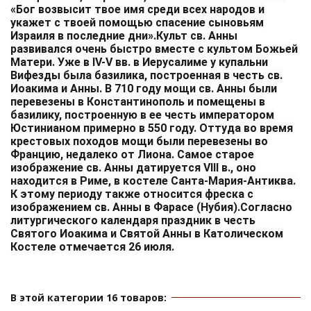
«Бог возвысит твое имя среди всех народов и
укажет с твоей помощью спасение сыновьям
Израиля в последние дни».Культ св. Анны
развивался очень быстро вместе с культом Божьей
Матери. Уже в IV-V вв. в Иерусалиме у купальни
Вифезды была базилика, построенная в честь св.
Иоакима и Анны. В 710 году мощи св. Анны были
перевезены в Константинополь и помещены в
базилику, построенную в ее честь императором
Юстинианом примерно в 550 году. Оттуда во время
крестовых походов мощи были перевезены во
Францию, недалеко от Лиона. Самое старое
изображение св. Анны датируется VIII в., оно
находится в Риме, в костеле Санта-Мария-Антиква.
К этому периоду также относится фреска с
изображением св. Анны в Фарасе (Нубия).Согласно
литургического календаря праздник в честь
Святого Иоакима и Святой Анны в Католическом
Костеле отмечается 26 июля.
В этой категории 16 товаров: