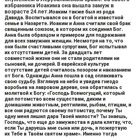
избранника Иоакима она вышла замуж в
возрасте 24 лет.
Иоаким также был из рода
Давида. Воспитывался он в богатой и известной
семье в Назарете. Иоаким и Анна считали свой брак
священным союзом, в котором их соединил Бог.
Анна была образцом и примером для подражания
для всех замужних женщин. Несмотря на то, что
они были счастливыми супругами, Бог испытывал
их отсутствием детей. За двадцать лет
совместной жизни они не стали родителями ни
сыновей, ни дочерей. В еврейской культуре
отсутствие детей считалось позором и наказанием
от Бога. Однажды Анна пошла в сад оплакивать
свою судьбу. Взглянув на небо и увидев гнездо
воробьев на лавровом дереве, она обратилась с
молитвой к Богу: «Господь Всемогущий, который
дал потомство всем существам, диким и
домашним животным, рептилиям, рыбам, птицам, и
все они радуются своему потомству, почему Ты
одну меня лишил дара Твоей милости? Ты знаешь,
Господь, что еще до замужества я дала клятву, что,
если Ты даруешь мне сына или дочь, я пожертвую
их Тебе в Твоём святом храме». Именно тогда