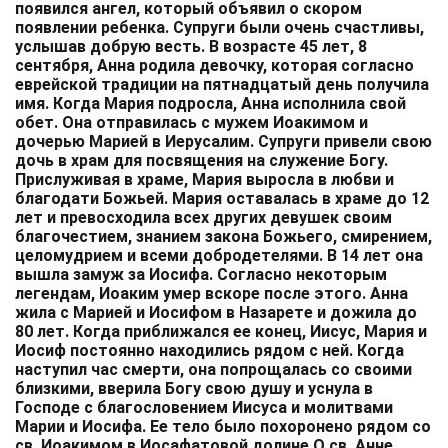
появился ангел, который объявил о скором
появлении ребенка. Супруги были очень счастливы,
услышав добрую весть. В возрасте 45 лет, 8
сентября, Анна родила девочку, которая согласно
еврейской традиции на пятнадцатый день получила
имя. Когда Мария подросла, Анна исполнила свой
обет. Она отправилась с мужем Иоакимом и
дочерью Марией в Иерусалим. Супруги привели свою
дочь в храм для посвящения на служение Богу.
Прислуживая в храме, Мария выросла в любви и
благодати Божьей. Мария оставалась в храме до 12
лет и превосходила всех других девушек своим
благочестием, знанием закона Божьего, смирением,
целомудрием и всеми добродетелями. В 14 лет она
вышла замуж за Иосифа. Согласно некоторым
легендам, Иоаким умер вскоре после этого. Анна
жила с Марией и Иосифом в Назарете и дожила до
80 лет. Когда приближался ее конец, Иисус, Мария и
Иосиф постоянно находились рядом с ней. Когда
наступил час смерти, она попрощалась со своими
близкими, вверила Богу свою душу и уснула в
Господе с благословением Иисуса и молитвами
Марии и Иосифа. Ее тело было похоронено рядом со
св. Иоакимом в Иосафатовой долине.О св. Анне,