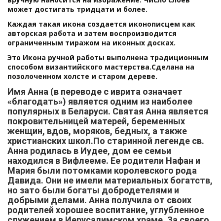
может достигать тридцати и более.
Каждая такая икона создается иконописцем как
авторская работа и затем воспроизводится
ограниченным тиражом на иконных досках.
Это Икона ручной работы выполнена традиционным
способом византийского мастерства.Сделана на
позолоченном холсте и старом дереве.
Имя Анна (в переводе с иврита означает
«благодать») является одним из наиболее
популярных в Беларуси. Святая Анна является
покровительницей матерей, беременных
женщин, вдов, моряков, бедных, а также
христианских школ.
По старинной легенде св.
Анна родилась в Иудее, дом ее семьи
находился в Вифлееме. Ее родители Нафан и
Мария были потомками королевского рода
Давида. Они не имели материальных богатств,
но зато были богаты добродетелями и
добрыми делами. Анна получила от своих
родителей хорошее воспитание, углубленное
служением в Иерусалимском храме. За своего