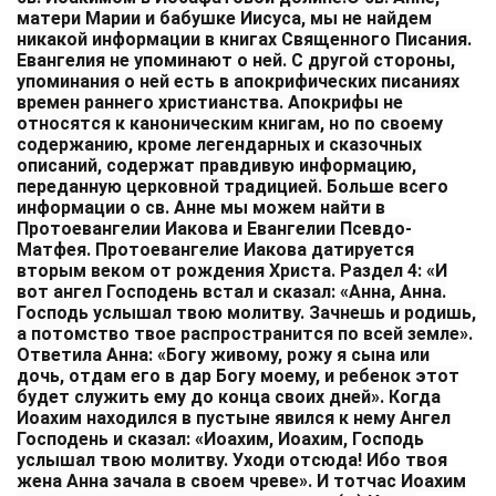
матери Марии и бабушке Иисуса, мы не найдем
никакой информации в книгах Священного Писания.
Евангелия не упоминают о ней. С другой стороны,
упоминания о ней есть в апокрифических писаниях
времен раннего христианства. Апокрифы не
относятся к каноническим книгам, но по своему
содержанию, кроме легендарных и сказочных
описаний, содержат правдивую информацию,
переданную церковной традицией. Больше всего
информации о св. Анне мы можем найти в
Протоевангелии Иакова и Евангелии Псевдо-
Матфея. Протоевангелие Иакова датируется
вторым веком от рождения Христа. Раздел 4: «И
вот ангел Господень встал и сказал: «Анна, Анна.
Господь услышал твою молитву. Зачнешь и родишь,
а потомство твое распространится по всей земле».
Ответила Анна: «Богу живому, рожу я сына или
дочь, отдам его в дар Богу моему, и ребенок этот
будет служить ему до конца своих дней». Когда
Иоахим находился в пустыне явился к нему Ангел
Господень и сказал: «Иоахим, Иоахим, Господь
услышал твою молитву. Уходи отсюда! Ибо твоя
жена Анна зачала в своем чреве». И тотчас Иоахим