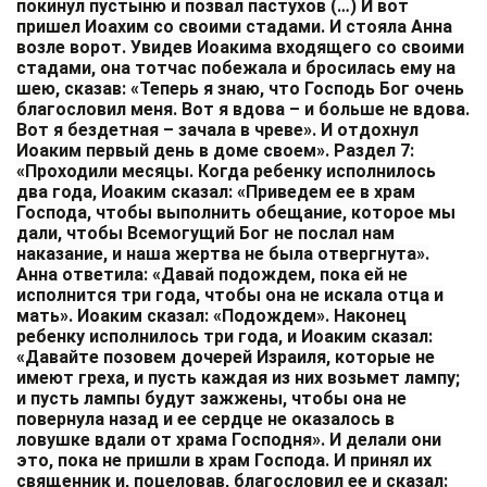
покинул пустыню и позвал пастухов (…) И вот
пришел Иоахим со своими стадами. И стояла Анна
возле ворот. Увидев Иоакима входящего со своими
стадами, она тотчас побежала и бросилась ему на
шею, сказав: «Теперь я знаю, что Господь Бог очень
благословил меня. Вот я вдова – и больше не вдова.
Вот я бездетная – зачала в чреве». И отдохнул
Иоаким первый день в доме своем». Раздел 7:
«Проходили месяцы. Когда ребенку исполнилось
два года, Иоаким сказал: «Приведем ее в храм
Господа, чтобы выполнить обещание, которое мы
дали, чтобы Всемогущий Бог не послал нам
наказание, и наша жертва не была отвергнута».
Анна ответила: «Давай подождем, пока ей не
исполнится три года, чтобы она не искала отца и
мать». Иоаким сказал: «Подождем». Наконец
ребенку исполнилось три года, и Иоаким сказал:
«Давайте позовем дочерей Израиля, которые не
имеют греха, и пусть каждая из них возьмет лампу;
и пусть лампы будут зажжены, чтобы она не
повернула назад и ее сердце не оказалось в
ловушке вдали от храма Господня». И делали они
это, пока не пришли в храм Господа. И принял их
священник и, поцеловав, благословил ее и сказал: