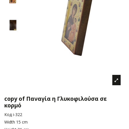
copy of Παναγία η Γλυκοφιλούσα σε
κορμό
Код
i-322
Width
15 cm