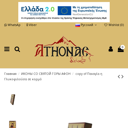
WhatsAp
Viber
Русский
Wishlist (
0
)
0
Главная
ИКОНЫ СО СВЯТОЙ ГОРЫ АФОН
copy of Παναγία η
Γλυκοφιλούσα σε κορμό