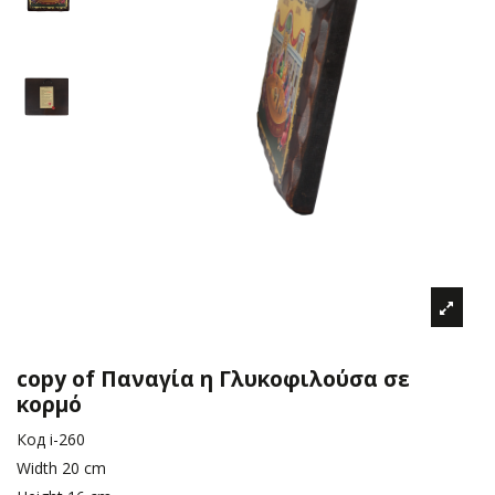
copy of Παναγία η Γλυκοφιλούσα σε
κορμό
Код
i-260
Width
20 cm