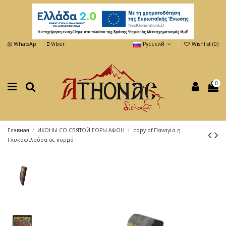
WhatsAp
Viber
Русский
Wishlist (
0
)
0
Главная
ИКОНЫ СО СВЯТОЙ ГОРЫ АФОН
copy of Παναγία η
Γλυκοφιλούσα σε κορμό