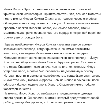
Икона Иисуса Христа занимает самое главное место во всей
христианской иконографии. Принято считать, что, вознося молитвы
подле иконы Иисуса Христа Спасителя, человек через его образ
обращается непосредственно к Господу. Поэтому в молитве можно
просить о всякой милости Господней, самое главное, чтобы
молитва была произнесена от чистого сердца с искренней верой во
Всемогущего Господа Бога
Первые изображения Иисуса Христа известны еще со времен
катакомбного периода, когда христиане, гонимые светскими
властями, вынуждены были возносить молитвы в пещерах.
Наиболее известная из сохранившихся икон того периода – Иисус
Христос на Убрусе или Икона Спаса Нерукотворного. Считается,
что образ Спасителя был запечатлен на платке, которым Иисус
утер свое чело, а позже был перенесен на деревянную основу.
История помнит и времена иконоборчества, когда было уничтожено
множество икон, мозаик и фресок. Тем не менее и сохранившиеся
образы и более поздние иконы Христа Спасителя имеют общие
характерные черты
На иконах Иисус Христос изображен в традиционные одежды
своего времени. Он облачен в хитон, который представляет собой
рубаху, иногда без рукавов, с Клавом на правом плече –