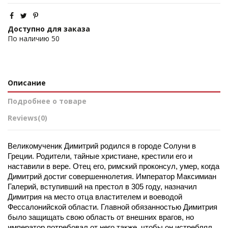
Доступно для заказа
По наличию
50
Описание
Подробнее о товаре
Reviews
(0)
Великомученик Димитрий родился в городе Солуни в 
Греции. Родители, тайные христиане, крестили его и 
наставили в вере. Отец его, римский проконсул, умер, когда 
Димитрий достиг совершеннолетия. Император Максимиан 
Галерий, вступивший на престол в 305 году, назначил 
Димитрия на место отца властителем и воеводой 
Фессалонийской области. Главной обязанностью Димитрия 
было защищать свою область от внешних врагов, но 
император потребовал от него также, чтобы он истреблял 