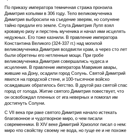
По приказу императора темничная стража пронзила 
Димитрия копьями в 306 году. Тело великомученика 
Димитрия выбросили на съедение зверям, но солуняне 
тайно предали его земле. Слуга Димитрия Лупп взял 
кровавую ризу и перстень мученика и начал ими исцелять 
недужных. Его тоже казнили. В правление императора 
Константина Великого (324-337 гг.) над могилой 
великомученика Димитрия воздвигли храм, а через сто лет 
были обретены его нетленные мощи. При гробе 
великомученика Димитрия совершались чудеса и 
исцеления. В правление императора Маврикия авары, 
жившие на Дону, осадили город Солунь. Святой Димитрий 
явился на городской стене, и 100-тысячное войско 
осаждавших обратилось бегство. В другой раз святой спас 
город от голода. Житие святого Димитрия повествует, что 
он освобождал пленных от ига неверных и помогал им 
достигнуть Солуни.
С VII века при раке святого Димитрия начало истекать 
благовонное и чудотворное миро, о чем писали 
современники. В XIV веке Димитрий Хризолог писал о нем: 
миро «по свойству своему не вода, но гуще ее и не похоже 