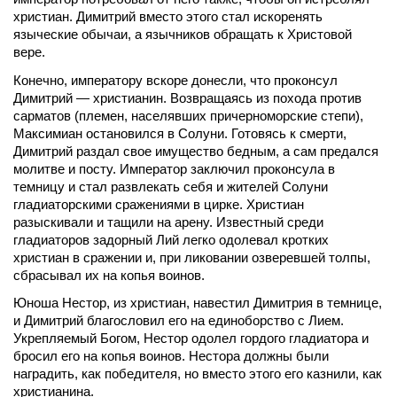
христиан. Димитрий вместо этого стал искоренять 
языческие обычаи, а язычников обращать к Христовой 
вере.
Конечно, императору вскоре донесли, что проконсул 
Димитрий — христианин. Возвращаясь из похода против 
сарматов (племен, населявших причерноморские степи), 
Максимиан остановился в Солуни. Готовясь к смерти, 
Димитрий раздал свое имущество бедным, а сам предался 
молитве и посту. Император заключил проконсула в 
темницу и стал развлекать себя и жителей Солуни 
гладиаторскими сражениями в цирке. Христиан 
разыскивали и тащили на арену. Известный среди 
гладиаторов задорный Лий легко одолевал кротких 
христиан в сражении и, при ликовании озверевшей толпы, 
сбрасывал их на копья воинов.
Юноша Нестор, из христиан, навестил Димитрия в темнице, 
и Димитрий благословил его на единоборство с Лием. 
Укрепляемый Богом, Нестор одолел гордого гладиатора и 
бросил его на копья воинов. Нестора должны были 
наградить, как победителя, но вместо этого его казнили, как 
христианина.