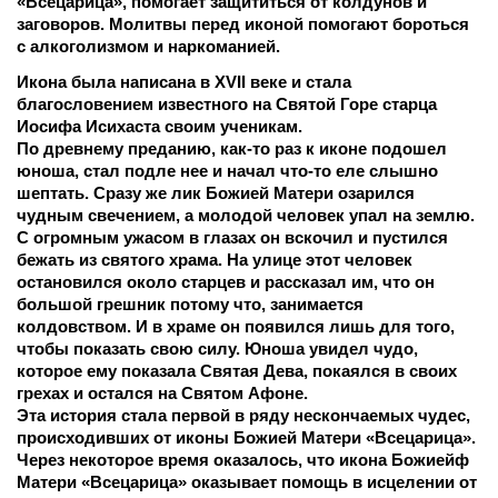
«Всецарица», помогает защититься от колдунов и 
заговоров. Молитвы перед иконой помогают бороться 
с алкоголизмом и наркоманией.
Икона была написана в XVII веке и стала 
благословением известного на Святой Горе старца 
Иосифа Исихаста своим ученикам.
По древнему преданию, как-то раз к иконе подошел 
юноша, стал подле нее и начал что-то еле слышно 
шептать. Сразу же лик Божией Матери озарился 
чудным свечением, а молодой человек упал на землю. 
С огромным ужасом в глазах он вскочил и пустился 
бежать из святого храма. На улице этот человек 
остановился около старцев и рассказал им, что он 
большой грешник потому что, занимается 
колдовством. И в храме он появился лишь для того, 
чтобы показать свою силу. Юноша увидел чудо, 
которое ему показала Святая Дева, покаялся в своих 
грехах и остался на Святом Афоне.
Эта история стала первой в ряду нескончаемых чудес, 
происходивших от иконы Божией Матери «Всецарица».
Через некоторое время оказалось, что икона Божиейф 
Матери «Всецарица» оказывает помощь в исцелении от 