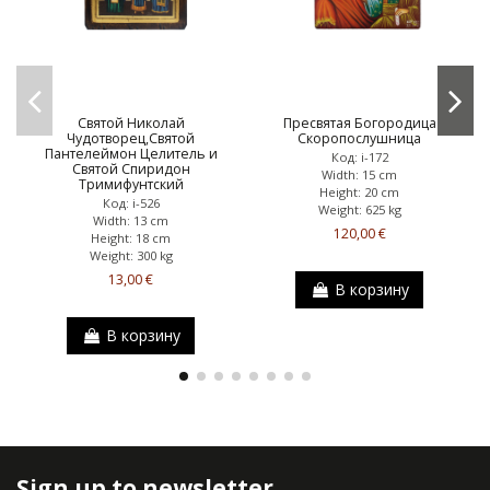
Святой Николай
Пресвятая Богородица
Чудотворец,Святой
Скоропослушница
Пантелеймон Целитель и
Код: i-172
Святой Спиридон
Width: 15 cm
Тримифунтский
Height: 20 cm
Код: i-526
Weight: 625 kg
Width: 13 cm
120,00 €
Height: 18 cm
Weight: 300 kg
13,00 €
В корзину
В корзину
Sign up to newsletter