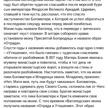
году был обретен чудесно спасшийся после морской бури 
сын императора Феодосия Великого Аркадий. Царевич, 
спавший в тени куста, рассказал, что его спасло 
заступничество Богоматери, к Которой он успел обратиться 
в последнюю секунду жизни перед явной погибелью. 
Монастырь назвали Ватопед, что в переводе с греческого 
означает «куст отрока». В алтаре соборного храма 
установили икону Пресвятой Богородицы и назвали образ 
«Отрада». 
Спустя годы к названию иконы добавилось еще одно слово 
– «Утешение», что было связано с чудесным спасением 
обители от разбойников. В 807 году Матерь Божия явилась 
игумену монастыря и повелела, чтобы в тот день не 
открывали монастырских ворот, а взошли на стены и 
разогнали разбойников. Настоятель заметил, что на иконе 
лики Богоматери и Младенца ожили. Младенец произнес: 
«Нет, Мати моя, путь они будут наказаны». Богоматерь, 
стараясь удержать руку Своего Сына, склонила лик от Него 
направо и повторила свои слова. Братия монастыря 
заметили, что лики Богоматери и Христа изменили свое 
положение на иконе. С того времени «Ватопедская» икона 
получила название «Отрада и Утешение». Этот образ 