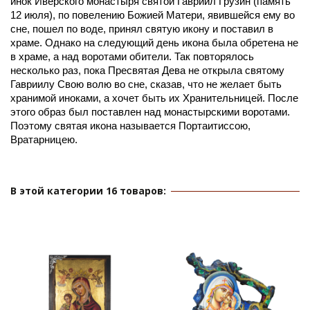
инок Иверского монастыря святой Гавриил Грузин (память 
12 июля), по повелению Божией Матери, явившейся ему во 
сне, пошел по воде, принял святую икону и поставил в 
храме. Однако на следующий день икона была обретена не 
в храме, а над воротами обители. Так повторялось 
несколько раз, пока Пресвятая Дева не открыла святому 
Гавриилу Свою волю во сне, сказав, что не желает быть 
хранимой иноками, а хочет быть их Хранительницей. После 
этого образ был поставлен над монастырскими воротами. 
Поэтому святая икона называется Портаитиссою, 
Вратарницею.
В этой категории 16 товаров: