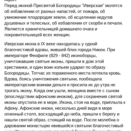
Перед иконой Пресвятой Богородицы "Иверская" молятся 
об избавлении от разных напастей, от пожара, об 
умножение плодородия земли, об исцелении недугов 
душевных и телесных, об избавлении от скорби и печали. 
Является хранительницей домашнего очага и 
покровительницей всех женщин. 
Иверская икона в IX веке находилась у одной 
благочестивой вдовы, жившей близ города Никеи. При 
императоре Феофиле (829 - 842) иконоборцы, 
уничтожавшие святые иконы, пришли в дом этой 
христианки, и один воин копьем ударил по образу 
Богородицы. Тотчас из пораженного места потекла кровь. 
Вдова, боясь уничтожения святыни, пообещала 
императорским воинам деньги и просила их до утра не 
трогать икону. Когда они ушли, женщина вместе с сыном 
(впоследствии афонским иноком), для сохранения святой 
иконы опустила ее в море. Икона, стоя на воде, приплыла к 
Афону. Афонские иноки, несколько дней видя в море 
огненный столп, восходящий до неба, пришли к берегу и 
нашли святой образ, стоящий на воде. После молебна о 
даровании монастырю явившейся святыни благочестивый 