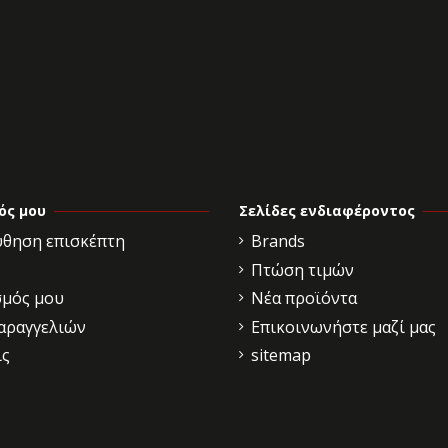
ός μου
Σελίδες ενδιαφέροντος
θηση επισκέπτη
Brands
Πτώση τιμών
σμός μου
Νέα προϊόντα
παραγγελιών
Επικοινωνήστε μαζί μας
ις
sitemap