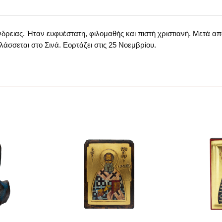
νδρειας. Ήταν ευφυέστατη, φιλομαθής και πιστή χριστιανή. Μετά 
άσσεται στο Σινά. Εορτάζει στις 25 Νοεμβρίου.