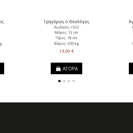
ος
Γρηγόριος ο Θεολόγος
Άγ
Κωδικός: i-522
m
Μήκος: 13 cm
Ύψος: 18 cm
g
Βάρος: 300 kg
13,00 €
ΑΓΟΡΑ