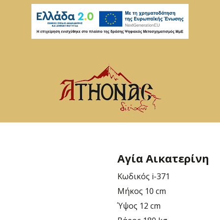
Αγία Αικατερίνη
Κωδικός
i-371
Μήκος
10 cm
Ύψος
12 cm