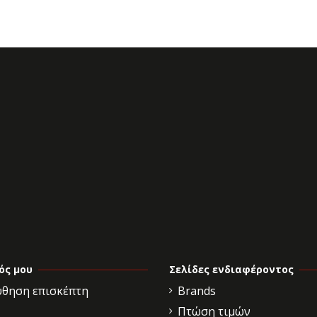
ός μου
Σελίδες ενδιαφέροντος
θηση επισκέπτη
Brands
Πτώση τιμών