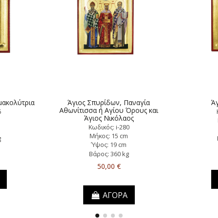
μακολύτρια
Άγιος Σπυρίδων, Παναγία
Άγ
Αθωνίτισσα ή Αγίου Όρους και
5
Άγιος Νικόλαος
m
Κωδικός: i-280
Μήκος: 15 cm
g
Ύψος: 19 cm
Βάρος: 360 kg
50,00 €
ΑΓΟΡΑ