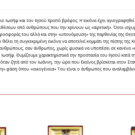
Άγιο Ιωσήφ και τον Ιησού Χριστό βρέφος. Η εικόνα έχει αγιογραφηθ
θέσεων από ανθρώπους που την κρίνουν ως «αιρετική». Όσοι ισχυρίζ
ροσφοράς του αλλά και στην «υπονόμευση» της παρθενίας της Θεοτό
θέλει τη συγκεκριμένη εικόνα να αποτελεί κομμάτι της πίστης της Κ
 ανθρώπους, σαν άνθρωπος, χωρίς φυσικά να υποπέσει σε κανένα 
 Ιωσήφ. Θυμίζουμε χαρακτηριστικά την προστασία του Ιησού κατά τ
όταν ζητά από τον Ιωάννη, την ώρα που Εκείνος βρίσκεται στον Σταυ
ινη» φάση όπου «οικογένεια» Του είναι ο άνθρωπος που αναλαμβάνε