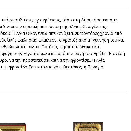
εί από σπουδαίους αγιογράφους, τόσο στη Δύση, όσο και στην
ονται την αιρετική απεικόνιση της «Αγίας Οικογένειας»
κου. Η Αγία Οικογένεια απεικονίζεται εκατοντάδες χρόνια από
αθολικής Εκκλησίας. Επιπλέον, ο Χριστός από τη γέννησή του και
«ανθρώπινο» σφάλμα. Ωστόσο, «προστατεύθηκε» και
η φυγή στην Αίγυπτο αλλά και από την οργή του Ηρώδη. Η σχέση
ρό, να την προστατεύσει και να την φροντίσει. Η Αγία
ι τη φροντίδα Του και φυσικά η Θεοτόκος, η Παναγία.