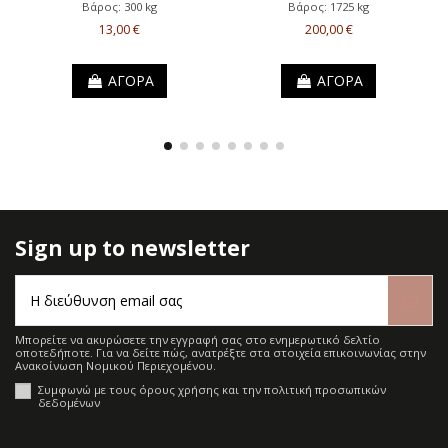
Βάρος: 300 kg
Βάρος: 1725 kg
13,00 €
200,00 €
ΑΓΟΡΑ
ΑΓΟΡΑ
Sign up to newsletter
Μπορείτε να ακυρώσετε την εγγραφή σας στο ενημερωτικό δελτίο
οποτεδήποτε. Για να δείτε πώς, ανατρέξτε στα στοιχεία επικοινωνίας στην
Ανακοίνωση Νομικού Περιεχομένου.
Συμφωνώ με τους όρους χρήσης και την πολιτική προσωπικών
δεδομένων