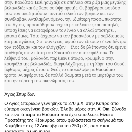
στην Καρδίτσα. Εκεί ησύχαζε σε σπήλαιο στα ριζά μιας μεγάλης
βελανιδιάς και έφθασε σε ύψη αρετής. Οι βάρβαροι ωστόσο
που τον αναζητούσαν παντού τελικά τον βρήκαν και τον
συνέλαβαν. Αντιλαμβανόμενοι την ιδιαίτερη προσωπικότητα
του Αγίου, προσπάθησαν αρχικά με κολακείες και απατηλές
υποσχέσεις να καταφέρουν τον Άγιο να αλλαξοπιστήσει ,
μάταια όμως. Τότε άρχισαν να τον βασανίζουν με ραβδισμούς
και μαστιγώσεις. Στη συνέχεια, αφού τον έδεσαν σ’ ένα δέντρο
τον ετόξευαν και τον ελόγχιζαν. Τέλος δε βλέποντας ότι έμενε
σταθερός στην πίστη του Χριστού τον αποκεφάλισαν. Το
λείψανό του, μολονότι παρέμεινε άταφο, κρυμμένο στην
κουφάλα της βελανιδιάς, διαφυλάχθηκε, με τη Χάρη του Θεού,
άφθορο, μέχρις ότου ο Θεός το αποκάλυψε με θαυμάσιο
τρόπο. Αναφέρονται δε πολλά θαύματα μετά το μαρτύριό του
και την εύρεση του σκηνώματός του.
Άγιος Σπυρίδων
Ο Άγιος Σπυρίδων γεννήθηκε το 270 μ.Χ. στην Κύπρο από
εύπορη οικογένεια βοσκών. Έλαβε μέρος στην Α' Οικ. Σύνοδο
και είναι άπειρα τα θαύματα που έχει επιτελέσει. Είναι ο
Προστάτης της Κέρκυρας, όπου φυλάσσεται το σκήνωμά του.
Κοιμήθηκε στις 12 Δεκεμβρίου του 350 μ.Χ., οπότε και
εορτάζεται η μνήμη του.