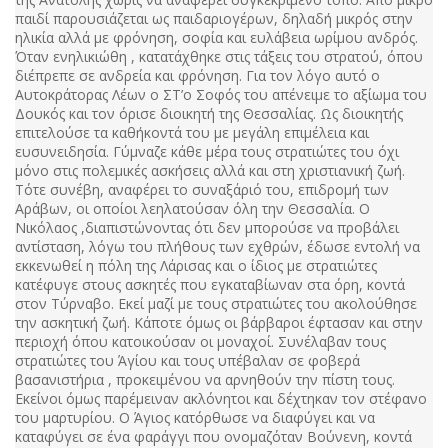
παιδί παρουσιάζεται ως παιδαριογέρων, δηλαδή μικρός στην
ηλικία αλλά με φρόνηση, σοφία και ευλάβεια ωρίμου ανδρός.
Όταν ενηλικιώθη , κατατάχθηκε στις τάξεις του στρατού, όπου
διέπρεπε σε ανδρεία και φρόνηση. Για τον λόγο αυτό ο
Αυτοκράτορας Λέων ο ΣΤ’ο Σοφός του απένειμε το αξίωμα του
Δουκός και τον όρισε διοικητή της Θεσσαλίας. Ως διοικητής
επιτελούσε τα καθήκοντά του με μεγάλη επιμέλεια και
ευσυνειδησία. Γύμναζε κάθε μέρα τους στρατιώτες του όχι
μόνο στις πολεμικές ασκήσεις αλλά και στη χριστιανική ζωή.
Τότε συνέβη, αναφέρει το συναξάριό του, επιδρομή των
Αράβων, οι οποίοι λεηλατούσαν όλη την Θεσσαλία. Ο
Νικόλαος ,διαπιστώνοντας ότι δεν μπορούσε να προβάλει
αντίσταση, λόγω του πλήθους των εχθρών, έδωσε εντολή να
εκκενωθεί η πόλη της Λάρισας και ο ίδιος με στρατιώτες
κατέφυγε στους ασκητές που εγκαταβίωναν στα όρη, κοντά
στον Τύρναβο. Εκεί μαζί με τους στρατιώτες του ακολούθησε
την ασκητική ζωή. Κάποτε όμως οι βάρβαροι έφτασαν και στην
περιοχή όπου κατοικούσαν οι μοναχοί. Συνέλαβαν τους
στρατιώτες του Άγίου και τους υπέβαλαν σε φοβερά
βασανιστήρια , προκειμένου να αρνηθούν την πίστη τους.
Εκείνοι όμως παρέμειναν ακλόνητοι και δέχτηκαν τον στέφανο
του μαρτυρίου. Ο Άγιος κατόρθωσε να διαφύγει και να
καταφύγει σε ένα φαράγγι που ονομαζόταν Βούνενη, κοντά