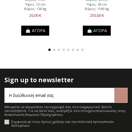
Ύψος: 12 cm
Ύψος: 30 cm
Βάρος: 130 kg
Βάρος: 1145 kg
20,00 €
250,00 €
ΑΓΟΡΑ
ΑΓΟΡΑ
Sign up to newsletter
Μπορείτε να ακυρώσετε την εγγραφή σας στο ενημερωτικό δελτίο
οποτεδήποτε. Για να δείτε πώς, ανατρέξτε στα στοιχεία επικοινωνίας στην
Ανακοίνωση Νομικού Περιεχομένου.
Συμφωνώ με τους όρους χρήσης και την πολιτική προσωπικών
δεδομένων