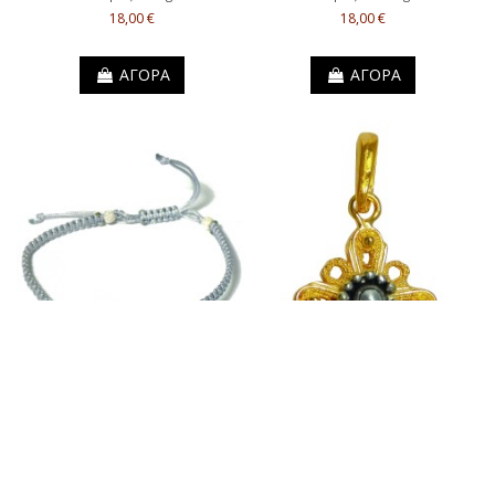
18,00 €
18,00 €
ΑΓΟΡΑ
ΑΓΟΡΑ
Μακραμέ Βραχιόλι
Σταυρός λαιμού
Κωδικός: ΒΜΑ014
Κωδικός: XC103
Μήκος: 1.5 cm
20,00 €
Ύψος: 2.4 cm
Βάρος: 2 kg