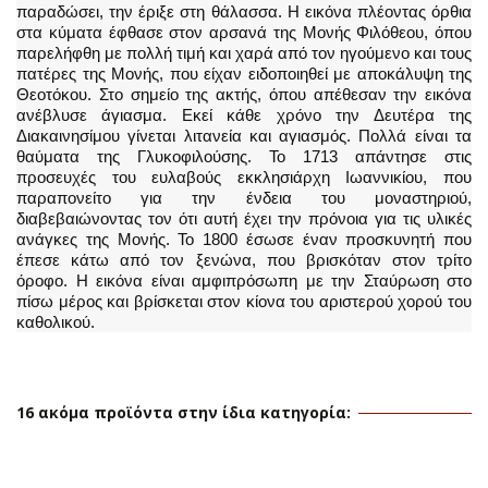
παραδώσει, την έριξε στη θάλασσα. Η εικόνα πλέοντας όρθια
στα κύματα έφθασε στον αρσανά της Μονής Φιλόθεου, όπου
παρελήφθη με πολλή τιμή και χαρά από τον ηγούμενο και τους
πατέρες της Μονής, που είχαν ειδοποιηθεί με αποκάλυψη της
Θεοτόκου. Στο σημείο της ακτής, όπου απέθεσαν την εικόνα
ανέβλυσε άγιασμα. Εκεί κάθε χρόνο την Δευτέρα της
Διακαινησίμου γίνεται λιτανεία και αγιασμός. Πολλά είναι τα
θαύματα της Γλυκοφιλούσης. Το 1713 απάντησε στις
προσευχές του ευλαβούς εκκλησιάρχη Ιωαννικίου, που
παραπονείτο για την ένδεια του μοναστηριού,
διαβεβαιώνοντας τον ότι αυτή έχει την πρόνοια για τις υλικές
ανάγκες της Μονής. Το 1800 έσωσε έναν προσκυνητή που
έπεσε κάτω από τον ξενώνα, που βρισκόταν στον τρίτο
όροφο. Η εικόνα είναι αμφιπρόσωπη με την Σταύρωση στο
πίσω μέρος και βρίσκεται στον κίονα του αριστερού χορού του
καθολικού.
16 ακόμα προϊόντα στην ίδια κατηγορία: