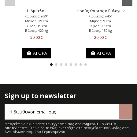
Η Άμπελος
Ιησούς Χριστός ο Ευλογών
Κωδικός: i-291
Κωδικός: i-451
Μήκος: 19 cm
Μήκος: 9 cm
Ύψος: 15 cm
Ύψος: 12 cm
Βάρος: 420 kg
Βάρος: 150 kg
50,00 €
20,00 €
ΑΓΟΡΑ
ΑΓΟΡΑ
Sign up to newsletter
Μπορείτε να ακυρώσετε την εγγραφή σας στο ενημερωτικό δελτίο
οποτεδήποτε. Για να δείτε πώς, ανατρέξτε στα στοιχεία επικοινωνίας στην
Ανακοίνωση Νομικού Περιεχομένου.