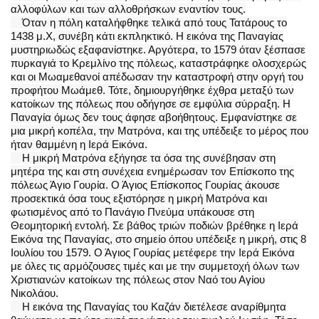
αλλοφύλων και των αλλοθρήσκων εναντίον τους.
Όταν η πόλη καταλήφθηκε τελικά από τους Τατάρους το
1438 μ.Χ, συνέβη κάτι εκπληκτικό. Η εικόνα της Παναγίας
μυστηριωδώς εξαφανίστηκε. Αργότερα, το 1579 όταν ξέσπασε
πυρκαγιά το Κρεμλίνο της πόλεως, καταστράφηκε ολοσχερώς
και οι Μωαμεθανοί απέδωσαν την καταστροφή στην οργή του
προφήτου Μωάμεθ. Τότε, δημιουργήθηκε έχθρα μεταξύ των
κατοίκων της πόλεως που οδήγησε σε εμφύλια σύρραξη. Η
Παναγία όμως δεν τους άφησε αβοήθητους. Εμφανίστηκε σε
μια μικρή κοπέλα, την Ματρόνα, και της υπέδειξε το μέρος που
ήταν θαμμένη η Ιερά Εικόνα.
Η μικρή Ματρόνα εξήγησε τα όσα της συνέβησαν στη
μητέρα της και στη συνέχεια ενημέρωσαν τον Επίσκοπο της
πόλεως Άγιο Γουρία. Ο Άγιος Επίσκοπος Γουρίας άκουσε
προσεκτικά όσα τους εξιστόρησε η μικρή Ματρόνα και
φωτισμένος από το Πανάγιο Πνεύμα υπάκουσε στη
Θεομητορική εντολή. Σε βάθος τριών ποδιών βρέθηκε η Ιερά
Εικόνα της Παναγίας, στο σημείο όπου υπέδειξε η μικρή, στις 8
Ιουλίου του 1579. Ο Άγιος Γουρίας μετέφερε την Ιερά Εικόνα
με όλες τις αρμόζουσες τιμές και με την συμμετοχή όλων των
Χριστιανών κατοίκων της πόλεως στον Ναό του Αγίου
Νικολάου.
Η εικόνα της Παναγίας του Καζάν διετέλεσε αναρίθμητα