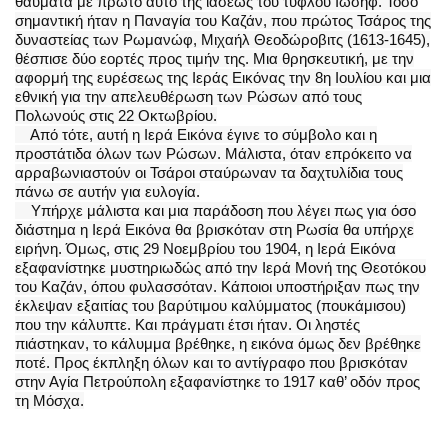
θαύματα με πρώτο αυτό της ιάσεως του τυφλού Ιωσήφ. Τόσο
σημαντική ήταν η Παναγία του Καζάν, που πρώτος Τσάρος της
δυναστείας των Ρωμανώφ, Μιχαήλ Θεοδώροβιτς (1613-1645),
θέσπισε δύο εορτές προς τιμήν της. Μια θρησκευτική, με την
αφορμή της ευρέσεως της Ιεράς Εικόνας την 8η Ιουλίου και μια
εθνική για την απελευθέρωση των Ρώσων από τους
Πολωνούς στις 22 Οκτωβρίου.
Από τότε, αυτή η Ιερά Εικόνα έγινε το σύμβολο και η
προστάτιδα όλων των Ρώσων. Μάλιστα, όταν επρόκειτο να
αρραβωνιαστούν οι Τσάροι σταύρωναν τα δαχτυλίδια τους
πάνω σε αυτήν για ευλογία.
Υπήρχε μάλιστα και μια παράδοση που λέγει πως για όσο
διάστημα η Ιερά Εικόνα θα βρισκόταν στη Ρωσία θα υπήρχε
ειρήνη. Όμως, στις 29 Νοεμβρίου του 1904, η Ιερά Εικόνα
εξαφανίστηκε μυστηριωδώς από την Ιερά Μονή της Θεοτόκου
του Καζάν, όπου φυλασσόταν. Κάποιοι υποστήριξαν πως την
έκλεψαν εξαιτίας του βαρύτιμου καλύμματος (πουκάμισου)
που την κάλυπτε. Και πράγματι έτσι ήταν. Οι ληστές
πιάστηκαν, το κάλυμμα βρέθηκε, η εικόνα όμως δεν βρέθηκε
ποτέ. Προς έκπληξη όλων και το αντίγραφο που βρισκόταν
στην Αγία Πετρούπολη εξαφανίστηκε το 1917 καθ’ οδόν προς
τη Μόσχα.