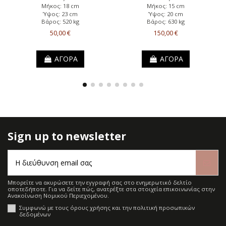
Μήκος: 18 cm
Μήκος: 15 cm
Ύψος: 23 cm
Ύψος: 20 cm
Βάρος: 520 kg
Βάρος: 630 kg
50,00 €
150,00 €
ΑΓΟΡΑ
ΑΓΟΡΑ
Sign up to newsletter
Μπορείτε να ακυρώσετε την εγγραφή σας στο ενημερωτικό δελτίο
οποτεδήποτε. Για να δείτε πώς, ανατρέξτε στα στοιχεία επικοινωνίας στην
Ανακοίνωση Νομικού Περιεχομένου.
Συμφωνώ με τους όρους χρήσης και την πολιτική προσωπικών
δεδομένων