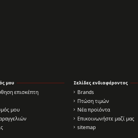
ός μου
Σελίδες ενδιαφέροντος
θηση επισκέπτη
Brands
Πτώση τιμών
σμός μου
Νέα προϊόντα
παραγγελιών
Επικοινωνήστε μαζί μας
ις
sitemap