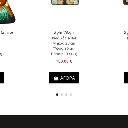
ιλούσα
Αγία Όλγα
Άγ
Κωδικός: i-184
m
Μήκος: 20 cm
Ύψος: 30 cm
g
Βάρος: 1090 kg
180,00 €
ΑΓΟΡΑ