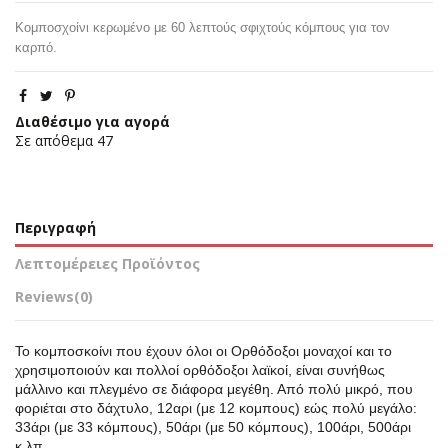
Κομποσχοίνι κερωμένο με 60 λεπτούς σφιχτούς κόμπους για τον
καρπό.
Διαθέσιμο για αγορά
Σε απόθεμα
47
Περιγραφή
Λεπτομέρειες Προϊόντος
Reviews
(0)
Το κομποσκοίνι που έχουν όλοι οι Ορθόδοξοι μοναχοί και το
χρησιμοποιούν και πολλοί ορθόδοξοι λαϊκοί, είναι συνήθως
μάλλινο και πλεγμένο σε διάφορα μεγέθη. Από πολύ μικρό, που
φοριέται στο δάχτυλο, 12αρι (με 12 κομπους) εώς πολύ μεγάλο:
33άρι (με 33 κόμπους), 50άρι (με 50 κόμπους), 100άρι, 500άρι
κ.λπ.