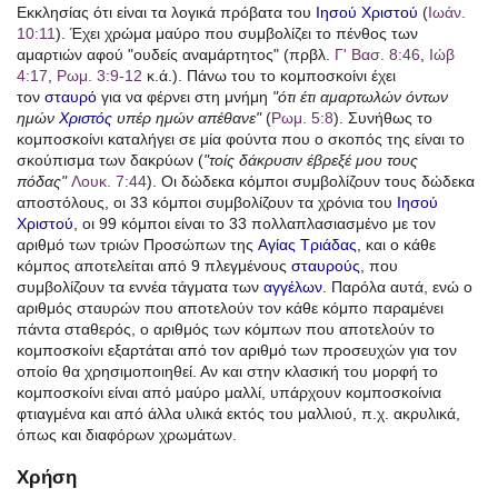
Εκκλησίας ότι είναι τα λογικά πρόβατα του
Ιησού Χριστού
(
Ιωάν.
10:11
). Έχει χρώμα μαύρο που συμβολίζει το πένθος των
αμαρτιών αφού "ουδείς αναμάρτητος" (πρβλ.
Γ' Βασ. 8:46
,
Ιώβ
4:17
,
Ρωμ. 3:9-12
κ.ά.). Πάνω του το κομποσκοίνι έχει
τον
σταυρό
για να φέρνει στη μνήμη
"ότι έτι αμαρτωλών όντων
ημών
Χριστός
υπέρ ημών απέθανε"
(
Ρωμ. 5:8
). Συνήθως το
κομποσκοίνι καταλήγει σε μία φούντα που ο σκοπός της είναι το
σκούπισμα των δακρύων (
"τοίς δάκρυσιν έβρεξέ μου τους
πόδας"
Λουκ. 7:44
). Οι δώδεκα κόμποι συμβολίζουν τους δώδεκα
αποστόλους, οι 33 κόμποι συμβολίζουν τα χρόνια του
Ιησού
Χριστού
, οι 99 κόμποι είναι το 33 πολλαπλασιασμένο με τον
αριθμό των τριών Προσώπων της
Αγίας Τριάδας
, και ο κάθε
κόμπος αποτελείται από 9 πλεγμένους
σταυρούς
, που
συμβολίζουν τα εννέα τάγματα των
αγγέλων
. Παρόλα αυτά, ενώ ο
αριθμός σταυρών που αποτελούν τον κάθε κόμπο παραμένει
πάντα σταθερός, ο αριθμός των κόμπων που αποτελούν το
κομποσκοίνι εξαρτάται από τον αριθμό των προσευχών για τον
οποίο θα χρησιμοποιηθεί. Αν και στην κλασική του μορφή το
κομποσκοίνι είναι από μαύρο μαλλί, υπάρχουν κομποσκοίνια
φτιαγμένα και από άλλα υλικά εκτός του μαλλιού, π.χ. ακρυλικά,
όπως και διαφόρων χρωμάτων.
Χρήση