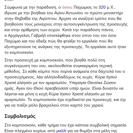
Σύμφωνα με την παράδοση, ο
όσιος
Παχώμιος το
320
μ.Χ.,
ίδρυσε με την βοήθεια του Αγίου Αντωνίου το πρώτο μοναστήρι
στην Θηβαΐδα της Αιγύπτου. Άρχισε να αναζητεί τρόπο που θα
βοηθούσε τους μοναχούς στην αυτοσυγκέντρωση της προσευχής
και στην αρίθμηση των ευχών. Κατά την παράδοση πάντα,
ο Αρχάγγελος Γαβριήλ επισκέφθηκε στον ύπνο του τον όσιο
Παχώμιο και του έδειξε πώς θα φτιάξει το εργαλείο που θα
εξυπηρετούσε τις ανάγκες της προσευχής. Το εργαλείο αυτό ήταν
το κομποσκοίνι.
Στην προσευχή με κομποσκοίνι, που βοηθά πολύ στη
συγκέντρωση του νου, ακολουθείται συγκεκριμένη τεχνική
μέθοδος. Σε κάθε κόμπο που περνά ανάμεσα στα δάχτυλά του ο
προσευχόμενος, λέει αλληλοδιαδόχως τις ευχές:
Κύριε Ιησού
Χριστέ ελέησόν με τον αμαρτωλόν
,
Υπεραγία Θεοτόκε Σώσον
ημάς
,
Άγιοι του Θεού πρεσβεύσατε υπέρ ημών
. Είναι δυνατόν να
λέγεται και μόνη η ευχή
Κύριε Ιησού Χριστέ ελέησόν με τον
αμαρτωλόν
. Το κομποσκοίνι έχει σχεδιαστεί για προσευχή, και όχι
για να παίζει ρόλο βραχιολιού στον καρπό του χεριού.
Συμβολισμός
Στο κομποσκοίνι, κάθε τμήμα του έχει κάποια συμβολική σημασία.
Είναι πλεγμένο κυρίως από
μαλλί
για να θυμίζει στα μέλη της