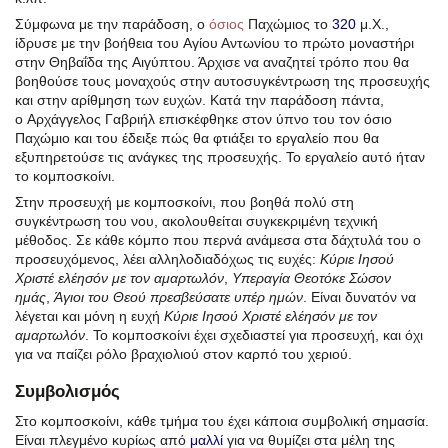
Σύμφωνα με την παράδοση, ο
όσιος
Παχώμιος το
320
μ.Χ.,
ίδρυσε με την βοήθεια του Αγίου Αντωνίου το πρώτο μοναστήρι
στην Θηβαΐδα της Αιγύπτου. Άρχισε να αναζητεί τρόπο που θα
βοηθούσε τους μοναχούς στην αυτοσυγκέντρωση της προσευχής
και στην αρίθμηση των ευχών. Κατά την παράδοση πάντα,
ο Αρχάγγελος Γαβριήλ επισκέφθηκε στον ύπνο του τον όσιο
Παχώμιο και του έδειξε πώς θα φτιάξει το εργαλείο που θα
εξυπηρετούσε τις ανάγκες της προσευχής. Το εργαλείο αυτό ήταν
το κομποσκοίνι.
Στην προσευχή με κομποσκοίνι, που βοηθά πολύ στη
συγκέντρωση του νου, ακολουθείται συγκεκριμένη τεχνική
μέθοδος. Σε κάθε κόμπο που περνά ανάμεσα στα δάχτυλά του ο
προσευχόμενος, λέει αλληλοδιαδόχως τις ευχές:
Κύριε Ιησού
Χριστέ ελέησόν με τον αμαρτωλόν
,
Υπεραγία Θεοτόκε Σώσον
ημάς
,
Άγιοι του Θεού πρεσβεύσατε υπέρ ημών
. Είναι δυνατόν να
λέγεται και μόνη η ευχή
Κύριε Ιησού Χριστέ ελέησόν με τον
αμαρτωλόν
. Το κομποσκοίνι έχει σχεδιαστεί για προσευχή, και όχι
για να παίζει ρόλο βραχιολιού στον καρπό του χεριού.
Συμβολισμός
Στο κομποσκοίνι, κάθε τμήμα του έχει κάποια συμβολική σημασία.
Είναι πλεγμένο κυρίως από
μαλλί
για να θυμίζει στα μέλη της