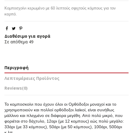
Κομποσχοίνι κερωμένο με 60 λεπτούς σφιχτούς κόμπους για τον
καρπό.
Διαθέσιμο για αγορά
Σε απόθεμα
49
Περιγραφή
Λεπτομέρειες Προϊόντος
Reviews
(0)
Το κομποσκοίνι που έχουν όλοι οι Ορθόδοξοι μοναχοί και το
χρησιμοποιούν και πολλοί ορθόδοξοι λαϊκοί, είναι συνήθως
μάλλινο και πλεγμένο σε διάφορα μεγέθη. Από πολύ μικρό, που
φοριέται στο δάχτυλο, 12αρι (με 12 κομπους) εώς πολύ μεγάλο:
33άρι (με 33 κόμπους), 50άρι (με 50 κόμπους), 100άρι, 500άρι
κ.λπ.