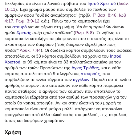
Εκκλησίας ότι είναι τα λογικά πρόβατα του
Ιησού Χριστού
(
Ιωάν.
10:11
). Έχει χρώμα μαύρο που συμβολίζει το πένθος των
αμαρτιών αφού "ουδείς αναμάρτητος" (πρβλ.
Γ' Βασ. 8:46
,
Ιώβ
4:17
,
Ρωμ. 3:9-12
κ.ά.). Πάνω του το κομποσκοίνι έχει
τον
σταυρό
για να φέρνει στη μνήμη
"ότι έτι αμαρτωλών όντων
ημών
Χριστός
υπέρ ημών απέθανε"
(
Ρωμ. 5:8
). Συνήθως το
κομποσκοίνι καταλήγει σε μία φούντα που ο σκοπός της είναι το
σκούπισμα των δακρύων (
"τοίς δάκρυσιν έβρεξέ μου τους
πόδας"
Λουκ. 7:44
). Οι δώδεκα κόμποι συμβολίζουν τους δώδεκα
αποστόλους, οι 33 κόμποι συμβολίζουν τα χρόνια του
Ιησού
Χριστού
, οι 99 κόμποι είναι το 33 πολλαπλασιασμένο με τον
αριθμό των τριών Προσώπων της
Αγίας Τριάδας
, και ο κάθε
κόμπος αποτελείται από 9 πλεγμένους
σταυρούς
, που
συμβολίζουν τα εννέα τάγματα των
αγγέλων
. Παρόλα αυτά, ενώ ο
αριθμός σταυρών που αποτελούν τον κάθε κόμπο παραμένει
πάντα σταθερός, ο αριθμός των κόμπων που αποτελούν το
κομποσκοίνι εξαρτάται από τον αριθμό των προσευχών για τον
οποίο θα χρησιμοποιηθεί. Αν και στην κλασική του μορφή το
κομποσκοίνι είναι από μαύρο μαλλί, υπάρχουν κομποσκοίνια
φτιαγμένα και από άλλα υλικά εκτός του μαλλιού, π.χ. ακρυλικά,
όπως και διαφόρων χρωμάτων.
Χρήση